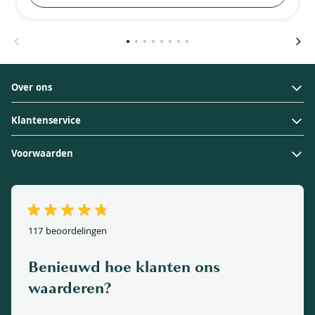
Over ons
Klantenservice
Over ons
Voorwaarden
Contact
Verzendkosten
Aanplantservice
Verzorging
Afhaallocatie
Privacy Policy
Wanneer aanplanten
Betaalmethoden
Cookieverklaring
117 beoordelingen
Veelgestelde vragen
Herroepingsrecht
Garantie
Benieuwd hoe klanten ons
Algemene voorwaarden
Korting
waarderen?
Impressum
Levertijden, afhalen en verzenden