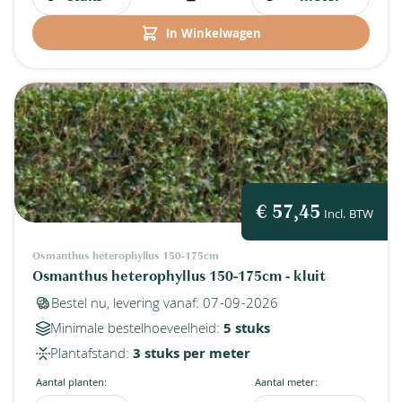
=
In Winkelwagen
€ 57,45
Incl. BTW
Osmanthus heterophyllus 150-175cm
Osmanthus heterophyllus 150-175cm - kluit
Bestel nu, levering vanaf: 07-09-2026
Minimale bestelhoeveelheid:
5 stuks
Plantafstand:
3 stuks per meter
Aantal planten:
Aantal meter: