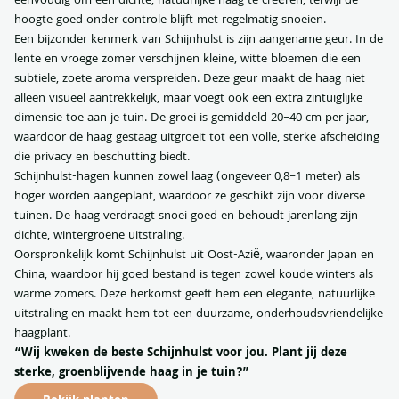
eenvoudig om een dichte, natuurlijke haag te creëren, terwijl de
hoogte goed onder controle blijft met regelmatig snoeien.
Een bijzonder kenmerk van Schijnhulst is zijn aangename geur. In de
lente en vroege zomer verschijnen kleine, witte bloemen die een
subtiele, zoete aroma verspreiden. Deze geur maakt de haag niet
alleen visueel aantrekkelijk, maar voegt ook een extra zintuiglijke
dimensie toe aan je tuin. De groei is gemiddeld 20–40 cm per jaar,
waardoor de haag gestaag uitgroeit tot een volle, sterke afscheiding
die privacy en beschutting biedt.
Schijnhulst-hagen kunnen zowel laag (ongeveer 0,8–1 meter) als
hoger worden aangeplant, waardoor ze geschikt zijn voor diverse
tuinen. De haag verdraagt snoei goed en behoudt jarenlang zijn
dichte, wintergroene uitstraling.
Oorspronkelijk komt Schijnhulst uit Oost-Azië, waaronder Japan en
China, waardoor hij goed bestand is tegen zowel koude winters als
warme zomers. Deze herkomst geeft hem een elegante, natuurlijke
uitstraling en maakt hem tot een duurzame, onderhoudsvriendelijke
haagplant.
“Wij kweken de beste Schijnhulst voor jou. Plant jij deze
sterke, groenblijvende haag in je tuin?”