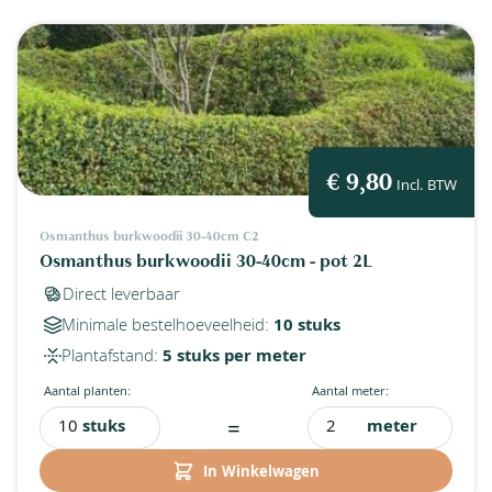
€ 9,80
Incl. BTW
Osmanthus burkwoodii 30-40cm C2
Osmanthus burkwoodii 30-40cm - pot 2L
Direct leverbaar
Minimale bestelhoeveelheid:
10 stuks
Plantafstand:
5 stuks per meter
Aantal planten:
Aantal meter:
=
stuks
meter
In Winkelwagen