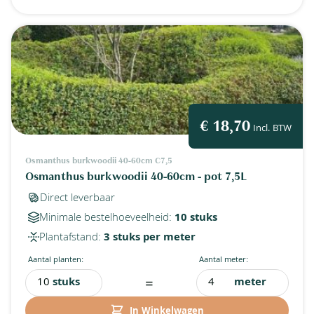
€ 18,70
Incl. BTW
Osmanthus burkwoodii 40-60cm C7,5
Osmanthus burkwoodii 40-60cm - pot 7,5L
Direct leverbaar
Minimale bestelhoeveelheid:
10 stuks
Plantafstand:
3 stuks per meter
Aantal planten:
Aantal meter:
=
stuks
meter
In Winkelwagen