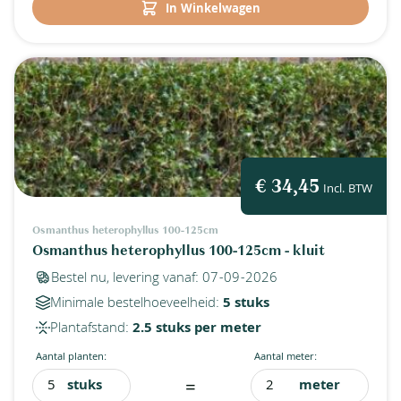
In Winkelwagen
€ 34,45
Incl. BTW
Osmanthus heterophyllus 100-125cm
Osmanthus heterophyllus 100-125cm - kluit
Bestel nu, levering vanaf: 07-09-2026
Minimale bestelhoeveelheid:
5 stuks
Plantafstand:
2.5 stuks per meter
Aantal planten:
Aantal meter:
=
stuks
meter