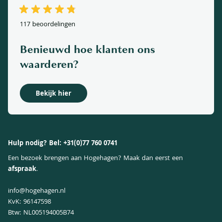
Afhaallocatie
Privacy Policy
Wanneer aanplanten
Betaalmethoden
Cookieverklaring
117 beoordelingen
Veelgestelde vragen
Herroepingsrecht
Garantie
Benieuwd hoe klanten ons
Algemene voorwaarden
Korting
waarderen?
Impressum
Levertijden, afhalen en verzenden
Aanplant tips & tricks
Bekijk hier
Klachtenregeling
Hulp nodig? Bel:
+31(0)77 760 0741
Een bezoek brengen aan Hogehagen? Maak dan eerst een
afspraak
.
info@hogehagen.nl
KvK: 96147598
Btw: NL005194005B74