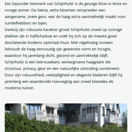
Een bijzonder kenmerk van Schijnhulst is de geurige bloei in lente en
vroege zomer. De kleine, witte bloemen verspreiden een
aangename, zoete geur, wat de haag extra aantrekkelijk maakt voor
tuinliefhebbers en bijen.
Dankzij zijn robuuste karakter groeit Schijnhulst zowel op zonnige
plekken als in halfschaduw en voelt hij zich op de meeste goed
doorlatende bodems optimaal thuis. Met regelmatig snoeien
behoudt de haag eenvoudig zijn gewenste vorm en hoogte,
waardoor hij jarenlang dicht, gezond en aantrekkelijk blijft.
Schijnhulst is een betrouwbare, wintergroene haagplant die
structuur, privacy, geur en een natuurlijke uitstraling combineert.
Door zijn robuustheid, veelzijdigheid en elegante bladeren blijft hij
jarenlang een waardevolle toevoeging aan zowel klassieke als
moderne tuinen.