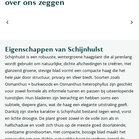
over ons zeggen
Eigenschappen van Schijnhulst
Schijnhulst is een robuuste, wintergroene haagplant die al jarenlang
wordt gebruikt om natuurlijke, dichte afscheidingen te creëren. Het
glanzend groene, stevige blad vormt een compacte haag die het
hele jaar door structuur, privacy en sfeer biedt. Soorten zoals
Osmanthus × burkwoodii en Osmanthus heterophyllus zijn geschikt
voor zowel formele als informele tuinen en passen bij uiteenlopende
tuinstijlen. Hun bladeren zijn leerachtig en hebben soms een
subtiele, diepere glans, wat de haag een elegante uitstraling geeft.
Dankzij zijn sterke karakter is Schijnhulst bestand tegen wind, vorst
en lichte droogte. De plant groeit zowel in de volle zon als in
halfschaduw en voelt zich thuis op de meeste goed doorlatende,
voedzame grondsoorten. Het compacte, bossige blad maakt het