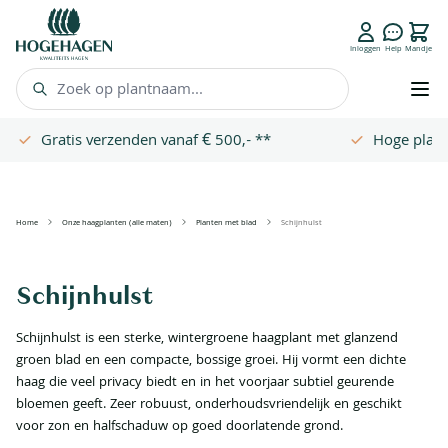
FAQ
Inloggen
Help
Mandje
Zoek op plantnaam...
Gratis verzenden vanaf € 500,- **
Hoge plant
Ga naar de inhoud
Home
Onze haagplanten (alle maten)
Planten met blad
Schijnhulst
Schijnhulst
Schijnhulst is een sterke, wintergroene haagplant met glanzend
groen blad en een compacte, bossige groei. Hij vormt een dichte
haag die veel privacy biedt en in het voorjaar subtiel geurende
bloemen geeft. Zeer robuust, onderhoudsvriendelijk en geschikt
voor zon en halfschaduw op goed doorlatende grond.