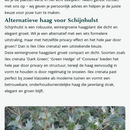
wil je de planten eerst in het echt bekijken? Neem gerust contact
met ons op – wij geven je persoonlijk advies en helpen je de juiste
keuze voor jouw tuin te maken.
Alternatieve haag voor Schijnhulst
Schijnhulst is een robuuste, wintergroene haagplant die dicht en
elegant groeit. Wil je een alternatief met een iets formelere
uitstraling, maar met hetzelfde privacy-effect en het hele jaar door
groen? Dan is Ilex (Ilex crenata) een uitstekende keuze.
Deze wintergroene haagplant groeit compact en dicht. Soorten zoals
Ilex crenata ‘Dark Green’, ‘Green Hedge’ of ‘Convexa’ bieden het
hele jaar door privacy en structuur, terwijl de haag eenvoudig in
vorm te houden is door regelmatig te snoeien. Ilex crenata past
perfect bij zowel klassieke als moderne tuinen en vormt een
betrouwbare, onderhoudsvriendelijke haag die jarenlang strak,
elegant en groen blijft.