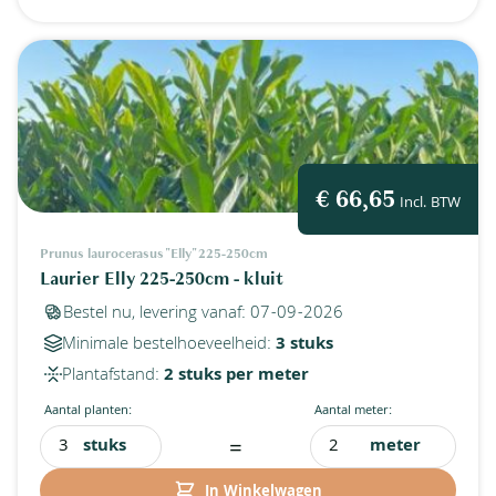
€ 66,65
Incl. BTW
Prunus laurocerasus "Elly" 225-250cm
Laurier Elly 225-250cm - kluit
Bestel nu, levering vanaf: 07-09-2026
Minimale bestelhoeveelheid:
3 stuks
Plantafstand:
2 stuks per meter
Aantal planten:
Aantal meter:
=
stuks
meter
In Winkelwagen