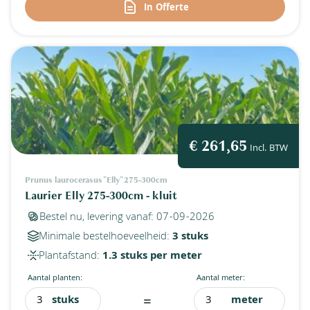
In Offerte
€ 261,65
Incl. BTW
Prunus laurocerasus "Elly" 275-300cm
Laurier Elly 275-300cm - kluit
Bestel nu, levering vanaf: 07-09-2026
Minimale bestelhoeveelheid:
3 stuks
Plantafstand:
1.3 stuks per meter
Aantal planten:
Aantal meter:
=
stuks
meter