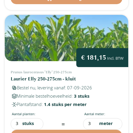
€ 181,15
Incl. BTW
Prunus laurocerasus "Elly" 250-275cm
Laurier Elly 250-275cm - kluit
Bestel nu, levering vanaf: 07-09-2026
Minimale bestelhoeveelheid:
3 stuks
Plantafstand:
1.4 stuks per meter
Aantal planten:
Aantal meter:
=
stuks
meter