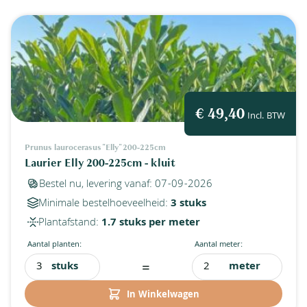
€ 49,40
Incl. BTW
Prunus laurocerasus "Elly" 200-225cm
Laurier Elly 200-225cm - kluit
Bestel nu, levering vanaf: 07-09-2026
Minimale bestelhoeveelheid:
3 stuks
Plantafstand:
1.7 stuks per meter
Aantal planten:
Aantal meter:
=
stuks
meter
In Winkelwagen