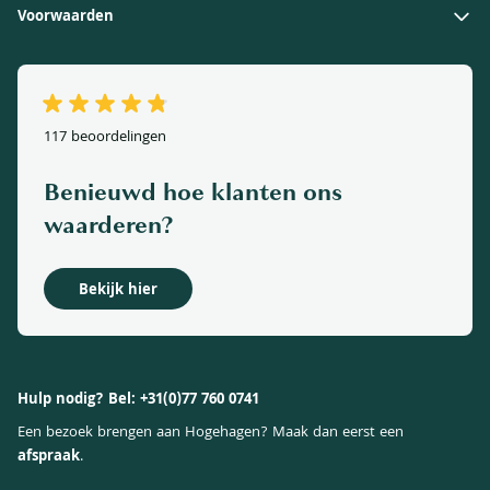
Voorwaarden
Contact
Verzendkosten
Aanplantservice
Verzorging
Afhaallocatie
Privacy Policy
Wanneer aanplanten
Betaalmethoden
Cookieverklaring
117 beoordelingen
Veelgestelde vragen
Herroepingsrecht
Garantie
Benieuwd hoe klanten ons
Algemene voorwaarden
Korting
waarderen?
Impressum
Levertijden, afhalen en verzenden
Aanplant tips & tricks
Bekijk hier
Klachtenregeling
Hulp nodig? Bel:
+31(0)77 760 0741
Een bezoek brengen aan Hogehagen? Maak dan eerst een
afspraak
.