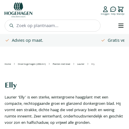
FAQ
Inloggen
Help
Mandje
Zoek op plantnaam...
Gratis verzenden vanaf € 500,- **
Hoge plant
Ga naar de inhoud
Home
Onze hoge hagen (200cm+)
Planten met blad
Laurier
Elly
Elly
Laurier ‘Elly’ is een sterke, wintergroene haagplant met een
compacte, rechtopgaande groei en glanzend donkergroen blad. Hij
vormt een strakke, dichte haag die veel privacy biedt en weinig
ruimte inneemt. Zeer winterhard, onderhoudsvriendelijk en geschikt
voor zon en halfschaduw, op vrijwel alle gronden.